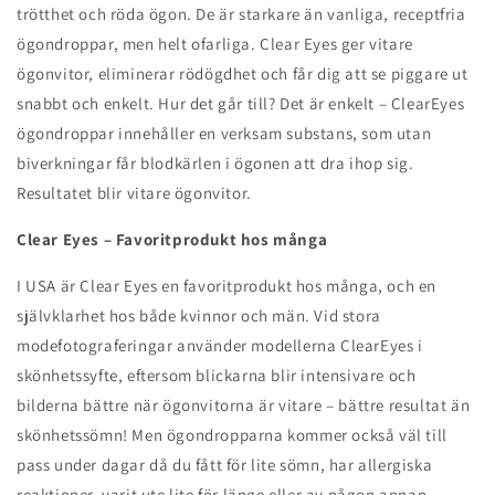
trötthet och röda ögon. De är starkare än vanliga, receptfria
ögondroppar, men helt ofarliga. Clear Eyes ger vitare
ögonvitor, eliminerar rödögdhet och får dig att se piggare ut
snabbt och enkelt. Hur det går till? Det är enkelt – ClearEyes
ögondroppar innehåller en verksam substans, som utan
biverkningar får blodkärlen i ögonen att dra ihop sig.
Resultatet blir vitare ögonvitor.
Clear Eyes – Favoritprodukt hos många
I USA är Clear Eyes en favoritprodukt hos många, och en
självklarhet hos både kvinnor och män. Vid stora
modefotograferingar använder modellerna ClearEyes i
skönhetssyfte, eftersom blickarna blir intensivare och
bilderna bättre när ögonvitorna är vitare – bättre resultat än
skönhetssömn! Men ögondropparna kommer också väl till
pass under dagar då du fått för lite sömn, har allergiska
reaktioner, varit ute lite för länge eller av någon annan